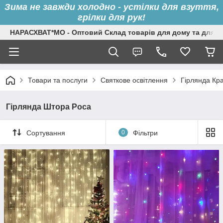
Зима не завжди холодно - устілки для взуття,
грілки для рук!
НАРАСХВАТ*МО - Оптовий Склад товарів для дому та для с
Товари та послуги
Святкове освітлення
Гірлянда Кра
Гірлянда Штора Роса
Сортування
0
Фільтри