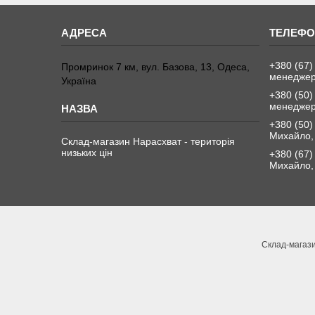
+380 (67)
Промринок 7 км, вул. Базова, 13, Одеса,
менедже
Україна
+380 (50)
менедже
+380 (50)
Михайло, 
Склад-магазин Нарасхват - територія
низьких цін
+380 (67)
Михайло, 