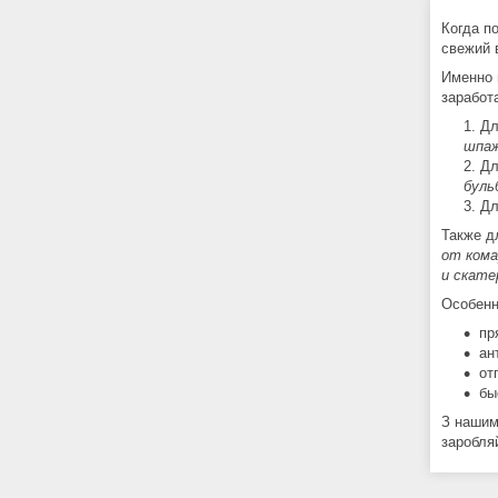
Когда п
свежий 
Именно 
заработ
Дл
шпаж
Дл
буль
Дл
Также д
от кома
и скате
Особенн
пр
ан
от
бы
З нашим
заробля