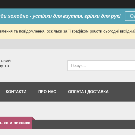
ди холодно - устілки для взуття, грілки для рук!
О
лення та повідомлення, оскільки за її графіком роботи сьогодні вихід
товий
му та
КОНТАКТИ
ПРО НАС
ОПЛАТА І ДОСТАВКА
ыха и пикника