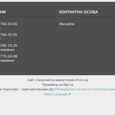
 766-33-55
Михайло
р
 766-33-55
р
 336-70-25
керівник
 775-58-88
керівник
Сайт створений на маркетплейсі
Prom.ua
Продавець на Bigl.ua
Склад-магазин Нарасхват - територія низьких цін |
Поскаржитися на контент
|
Політика кон
Select Language
▼