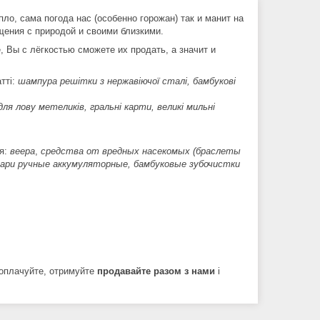
ло, сама погода нас (особенно горожан) так и манит на
бщения с природой и своими близкими.
 Вы с лёгкостью сможете их продать, а значит и
тті:
шампура решітки з нержавіючої сталі, бамбукові
 для лову метеликів, гральні карти, великі мильні
ия:
веера
,
средства от вредных насекомых (браслеты
фонари ручные аккумуляторные, бамбуковые зубочистки
 оплачуйте, отримуйте
продавайте разом з нами
і