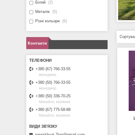
Білий
2
Металік
5
Різні кольори
6
Контакти
+380 (67) 766-33-55
менеджер
+380 (50) 766-33-55
менеджер
+380 (50) 336-70-25
Михайло, керівник
+380 (67) 775-58-88
Михайло, керівник
naraskhvat.7km@gmail.com