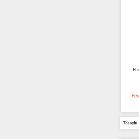
Ре
Нем