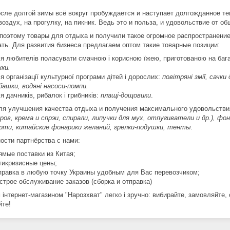
осле долгой зимы всё вокруг пробуждается и наступает долгожданное теп
воздух, на прогулку, на пикник. Ведь это и польза, и удовольствие от о
поэтому товары для отдыха и получили такое огромное распространение,
ать. Для развития бизнеса предлагаем оптом такие товарные позиции:
я любителів поласувати смачною і корисною їжею, приготованою на бага
ки.
я організації культурної програми дітей і дорослих:
повітряні змії, сачки
башки, водяні насоси-помпи.
я дачників, рибалок і грибників:
плащі-дощовики
.
ля улучшения качества отдыха и получения максимального удовольств
ров, крема и спрэи, спирали, липучки для мух, отпугиватели и др.), 
рти, китайские фонарики желаний, грелки-подушки, тенты.
ости партнёрства с нами:
ямые поставки из Китая;
тикризисные цены;
правка в любую точку Украины удобным для Вас перевозчиком;
строе обслуживание заказов (сборка и отправка)
 інтернет-магазином "Нарозхват" легко і зручно: вибирайте, замовляйте,
йте!