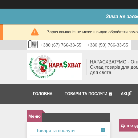
Зима не завж
Зараз компанія не може швидко обробляти замов
+380 (67) 766-33-55
+380 (50) 766-33-55
НАРАСХВАТ*МО - Оп
Склад товарів для до
для свята
ГОЛОВНА
ТОВАРИ ТА ПОСЛУГИ
АКЦІЇ
Для отд
Товари та послуги