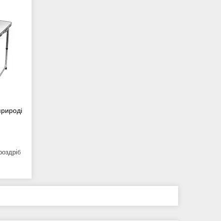
природі
роздріб