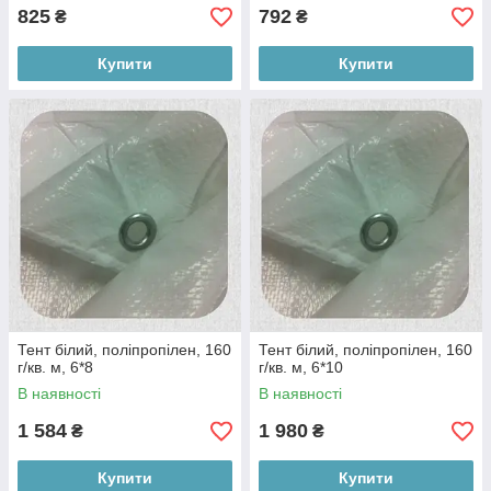
825
792
₴
₴
Купити
Купити
Тент білий, поліпропілен, 160
Тент білий, поліпропілен, 160
г/кв. м, 6*8
г/кв. м, 6*10
В наявності
В наявності
1 584
1 980
₴
₴
Купити
Купити