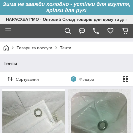
Зима не завжди холодно - устілки для взуття,
грілки для рук!
НАРАСХВАТ*МО - Оптовий Склад товарів для дому та для с
Товари та послуги
Тенти
Тенти
Сортування
0
Фільтри