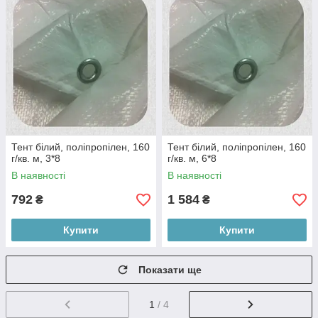
Тент білий, поліпропілен, 160
Тент білий, поліпропілен, 160
г/кв. м, 3*8
г/кв. м, 6*8
В наявності
В наявності
792
1 584
₴
₴
Купити
Купити
Показати ще
1
/ 4