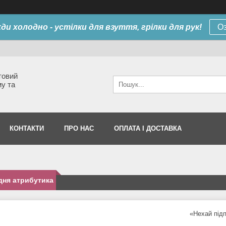
ди холодно - устілки для взуття, грілки для рук!
О
товий
му та
КОНТАКТИ
ПРО НАС
ОПЛАТА І ДОСТАВКА
дня атрибутика
«Нехай підп