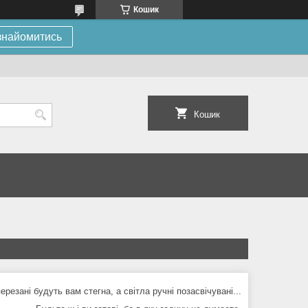
Кошик
знайомитись
Кошик
ерезані будуть вам стегна, а світла ручні позасвічувані...