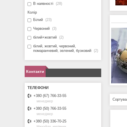
В наявності
28
Колір
Білий
23
Червоний
3
білий+жовтий
2
білий, жовтий, червоний,
помаранчевий, зелений, бузковий
2
Контакти
+380 (67) 766-33-55
менеджер
+380 (50) 766-33-55
менеджер
+380 (50) 336-70-25
Михайло, керівник