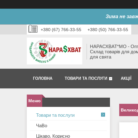
Зима не завж
+380 (67) 766-33-55
+380 (50) 766-33-55
НАРАСХВАТ*МО - Оп
Склад товарів для до
для свята
ГОЛОВНА
ТОВАРИ ТА ПОСЛУГИ
АКЦІЇ
Велико
Товари та послуги
ЧаВо
Цікаво. Корисно