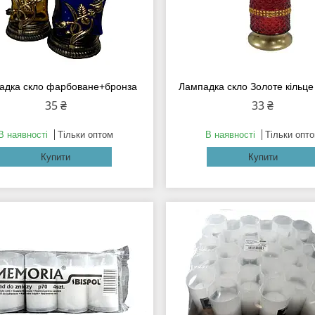
адка скло фарбоване+бронза
Лампадка скло Золоте кільце
35 ₴
33 ₴
В наявності
Тільки оптом
В наявності
Тільки опт
Купити
Купити