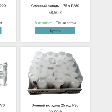
Р220
Сменный вкладыш 75 ч Р280
58,50 ₴
ом
В наявності
Тільки оптом
Купити
Р70
Змінний вкладиш 25 год Р90