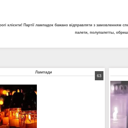
огі клієнти! Партії лампадок бажано відправляти з замовленням спе
палети, полупалетты, обре
Лампади
63