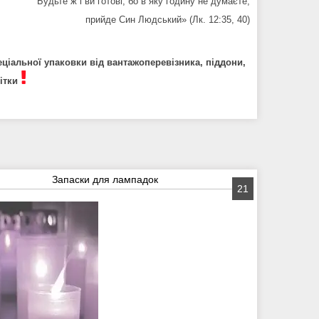
Будьте ж і ви готові, бо в яку годину не думаєте,
прийде Син Людський» (Лк. 12:35, 40)
ціальної упаковки від вантажоперевізника, піддони,
шітки
Запаски для лампадок
21