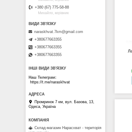
+380 (67) 775-58-88
Михайло, керівник
naraskhvat.7km@gmail.com
+380677663355
+380677663355
Л
+380677663355
ІНШІ ВИДИ ЗВ'ЯЗКУ
Наш Телеграм
https://t.me/naraskhvat
Промринок 7 км, вул. Базова, 13,
Одеса, Україна
Склад-магазин Нарасхват - територія