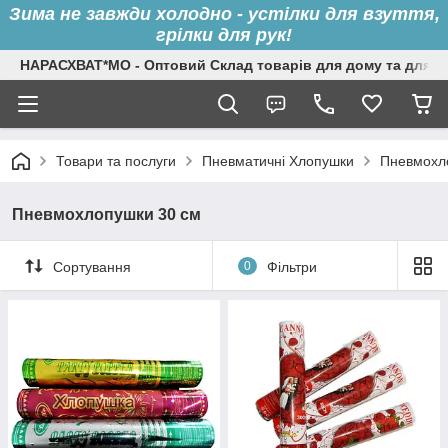
Зима не завжди холодно - устілки для взуття,
грілки для рук!
НАРАСХВАТ*МО - Оптовий Склад товарів для дому та для с
Товари та послуги
Пневматичні Хлопушки
Пневмохл
Пневмохлопушки 30 см
Сортування
0
Фільтри