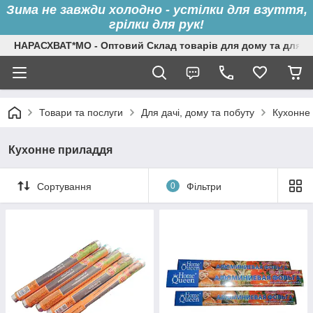
Зима не завжди холодно - устілки для взуття,
грілки для рук!
НАРАСХВАТ*МО - Оптовий Склад товарів для дому та для с
Товари та послуги
Для дачі, дому та побуту
Кухонне
Кухонне приладдя
Сортування
0
Фільтри