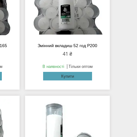
Р165
Змінний вкладиш 52 год Р200
41 ₴
ом
В наявності
Тільки оптом
Купити