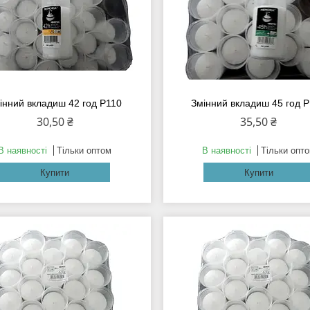
інний вкладиш 42 год Р110
Змінний вкладиш 45 год 
30,50 ₴
35,50 ₴
В наявності
Тільки оптом
В наявності
Тільки опт
Купити
Купити