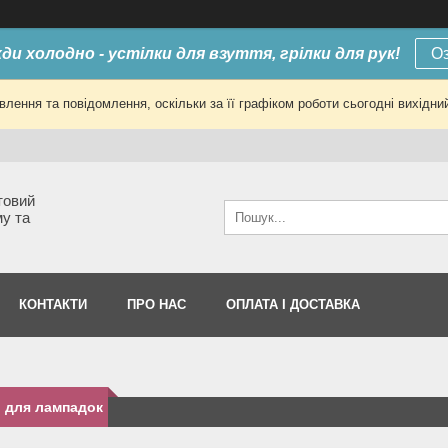
ди холодно - устілки для взуття, грілки для рук!
О
лення та повідомлення, оскільки за її графіком роботи сьогодні вихід
товий
му та
КОНТАКТИ
ПРО НАС
ОПЛАТА І ДОСТАВКА
 для лампадок