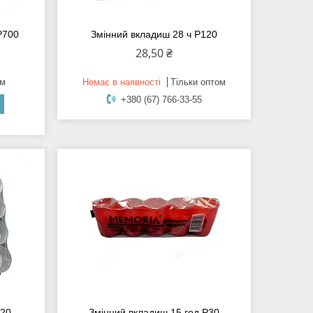
Р700
Змінний вкладиш 28 ч Р120
28,50 ₴
ом
Немає в наявності
Тільки оптом
+380 (67) 766-33-55
120
Змінний вкладиш 15 год Р30