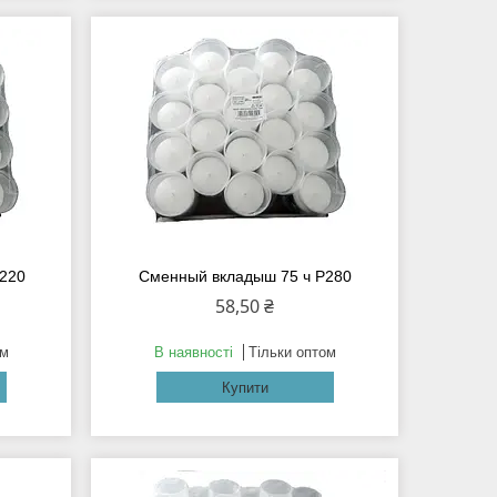
Р220
Сменный вкладыш 75 ч Р280
58,50 ₴
ом
В наявності
Тільки оптом
Купити