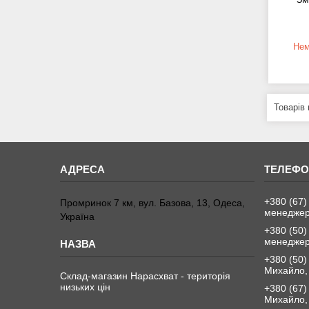
Нем
+380 (67)
Промринок 7 км, вул. Базова, 13, Одеса,
менедже
Україна
+380 (50)
менедже
+380 (50)
Михайло, 
Склад-магазин Нарасхват - територія
низьких цін
+380 (67)
Михайло, 