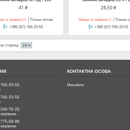
41 ₴
28,50 ₴
ає в наявності
Тільки оптом
Немає в наявності
Тільки 
+380 (67) 766-33-55
+380 (67) 766-33-55
 766-33-55
Михайло
р
 766-33-55
р
 336-70-25
керівник
 775-58-88
керівник