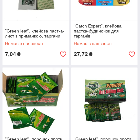
"Catch Expert", клейова
"Green leaf", клейова пастка-
пастка-будиночок для
лист з приманкою, таргани
тарганів
Немає в наявності
Немає в наявності
7,04
27,72
₴
₴
"Green leaf", порошок проти
"Green leaf", порошок проти