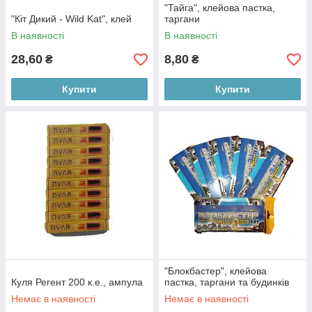
"Тайга", клейова пастка,
"Кіт Дикий - Wild Kat", клей
таргани
В наявності
В наявності
28,60
8,80
₴
₴
Купити
Купити
"Блокбастер", клейова
Куля Регент 200 к.е., ампула
пастка, таргани та будинків
Немає в наявності
Немає в наявності