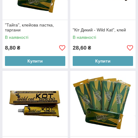
"Тайга", клейова пастка,
таргани
"Кіт Дикий - Wild Kat", клей
В наявності
В наявності
8,80
28,60
₴
₴
Купити
Купити