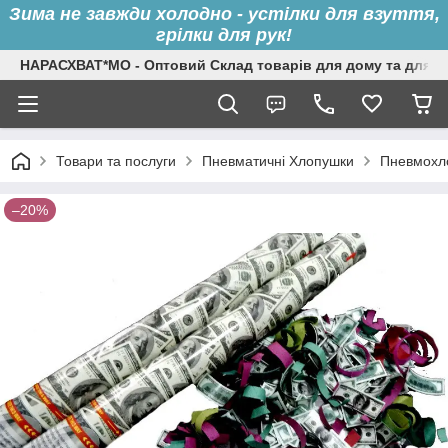
Зима не завжди холодно - устілки для взуття,
грілки для рук!
НАРАСХВАТ*МО - Оптовий Склад товарів для дому та для с
Товари та послуги
Пневматичні Хлопушки
Пневмохл
–20%