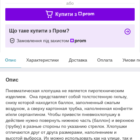
або
Купити з
Що таке купити з Пром?
Замовлення під захистом
Опис
Характеристики
Доставка
Оплата
Умови п
Опис
Пневматическая хлопушка не является пиротехническим
изделием. Она представляет собой толстостенную гильзу,
снизу которой находится баллон, заполненный сжатым
воздухом, а сверху картонная трубка, наполненная конфетти
и/или серпантином. Чтобы привести пневмохлопушку в
действие нужно повернуть нижнюю часть (баллон) и верхнюю
(трубку) в разные стороны по указанию стрелок. Хлопушки
отличаются друг от друга размерами, наполнением и
высотой выброса. Их можно использовать как на улице, так и