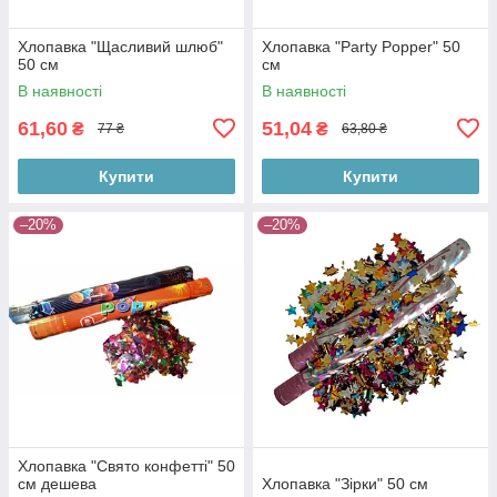
Хлопавка "Щасливий шлюб"
Хлопавка "Party Popper" 50
50 см
см
В наявності
В наявності
61,60
51,04
₴
₴
77 ₴
63,80 ₴
Купити
Купити
–20%
–20%
Хлопавка "Свято конфетті" 50
см дешева
Хлопавка "Зірки" 50 см