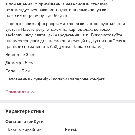
в помещении. У приміщенні з невеликими стелями
рекомендується використовувати пневмохлопушки
невеликого розміру - до 60 див.
Поряд з іншими феєрверками хлопавки застосовуються при
зустрічі Нового року, а також на карнавалах, вечірках,
весіллях, шоу, свята, дні народження і т. п. Використовуйте
пневмохлопушки для посилення емоцій від кульмінації свята,
це нікого не залишить байдужим. Наша хлопавка;
Висота - 50 см
Діаметр - 5 см
Балон - 5 см
Наповнення - сувенірні долари+паперове конфеті
Приховати
Характеристики
Основні атрибути
Країна виробник
Китай