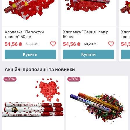
Хлопавка "Пелюстки
Хлопавка "Серця" папір
Хлоп
троянд" 50 см
50 см
троя
54,56
54,56
54,
₴
₴
68,20 ₴
68,20 ₴
Купити
Купити
Акційні пропозиції та новинки
–20%
–20%