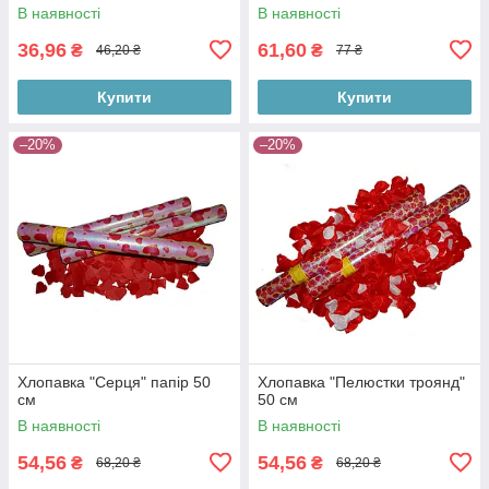
В наявності
В наявності
36,96
61,60
₴
₴
46,20 ₴
77 ₴
Купити
Купити
–20%
–20%
Хлопавка "Серця" папір 50
Хлопавка "Пелюстки троянд"
см
50 см
В наявності
В наявності
54,56
54,56
₴
₴
68,20 ₴
68,20 ₴