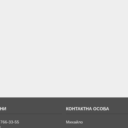
 766-33-55
Михайло
р