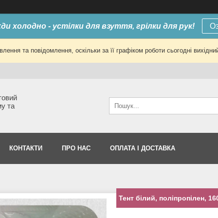
ди холодно - устілки для взуття, грілки для рук!
О
лення та повідомлення, оскільки за її графіком роботи сьогодні вихід
товий
му та
КОНТАКТИ
ПРО НАС
ОПЛАТА І ДОСТАВКА
Тент білий, поліпропілен, 160