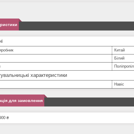
еристики
ні
иробник
Китай
Білий
л
Поліпропі
увальницькі характеристики
Навіс
ція для замовлення
900 ₴