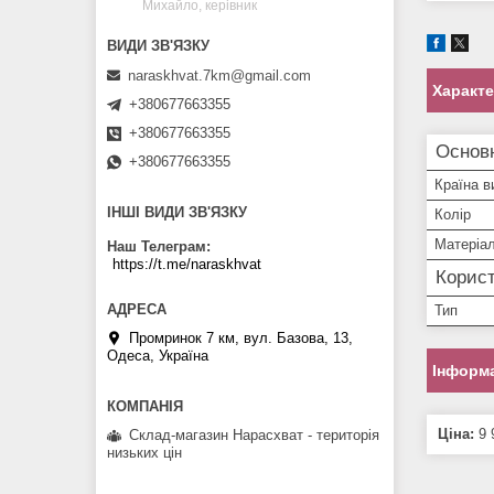
Михайло, керівник
naraskhvat.7km@gmail.com
Характ
+380677663355
+380677663355
Основ
+380677663355
Країна в
ІНШІ ВИДИ ЗВ'ЯЗКУ
Колір
Матеріа
Наш Телеграм
https://t.me/naraskhvat
Корист
Тип
Промринок 7 км, вул. Базова, 13,
Одеса, Україна
Інформа
Ціна:
9 
Склад-магазин Нарасхват - територія
низьких цін