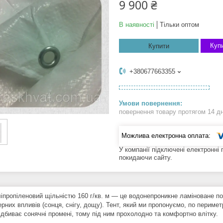
9 900 ₴
В наявності
Тільки оптом
Купи
Купити
+380677663355
повернення товару протягом 14 д
У компанії підключені електронні
покидаючи сайту.
ліпропіленовий щільністю 160 г/кв. м — це водонепроникне ламіноване пол
рних впливів (сонця, снігу, дощу). Тент, який ми пропонуємо, по перимет
ідбиває сонячні промені, тому під ним прохолодно та комфортно влітку.