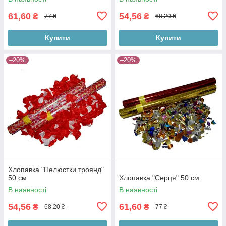
61,60
54,56
₴
₴
77 ₴
68,20 ₴
Купити
Купити
–20%
–20%
Хлопавка "Пелюстки троянд"
50 см
Хлопавка "Серця" 50 см
В наявності
В наявності
54,56
61,60
₴
₴
68,20 ₴
77 ₴