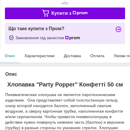
або
Купити з
Що таке купити з Пром?
Замовлення під захистом
Опис
Характеристики
Доставка
Оплата
Умови п
Опис
Хлопавка "Party Popper" Конфетті 50 см
Пневматическая хлопушка не является пиротехническим
изделием. Она представляет собой толстостенную гильзу,
снизу которой находится баллон, заполненный сжатым
воздухом, а сверху картонная трубка, наполненная конфетти
и/или серпантином. Чтобы привести пневмохлопушку в
действие нужно повернуть нижнюю часть (баллон) и верхнюю
(трубку) в разные стороны по указанию стрелок. Хлопушки