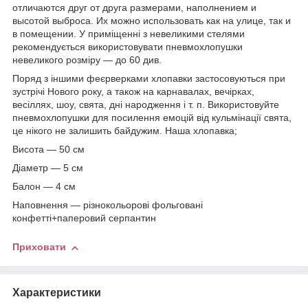
отличаются друг от друга размерами, наполнением и
высотой выброса. Их можно использовать как на улице, так и
в помещении. У приміщенні з невеликими стелями
рекомендується використовувати пневмохлопушки
невеликого розміру ― до 60 див.
Поряд з іншими феєрверками хлопавки застосовуються при
зустрічі Нового року, а також на карнавалах, вечірках,
весіллях, шоу, свята, дні народження і т. п. Використовуйте
пневмохлопушки для посилення емоцій від кульмінації свята,
це нікого не залишить байдужим. Наша хлопавка;
Висота ― 50 см
Діаметр ― 5 см
Балон ― 4 см
Наповнення ― різнокольорові фольговані
конфетті+паперовий серпантин
Приховати
Характеристики