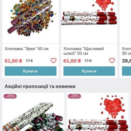
Хлопавка "Зірки" 50 см
Хлопавка "Щасливий
Хлоп
шлюб" 50 см
30 с
61,60
61,60
39,
₴
₴
77 ₴
77 ₴
Купити
Купити
Акційні пропозиції та новинки
–20%
–20%