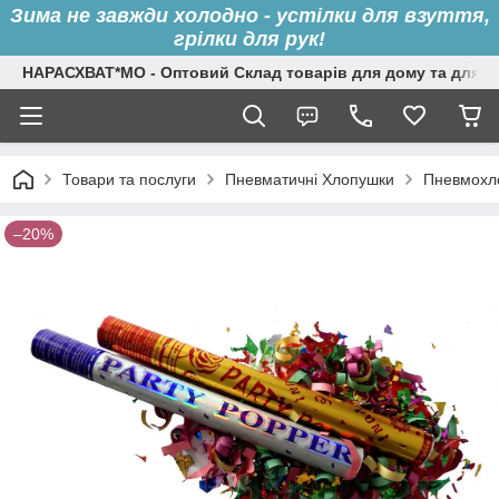
Зима не завжди холодно - устілки для взуття,
грілки для рук!
НАРАСХВАТ*МО - Оптовий Склад товарів для дому та для с
Товари та послуги
Пневматичні Хлопушки
Пневмохл
–20%