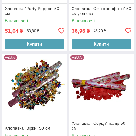
Хлопавка "Party Popper" 50
Хлопавка "Свято конфетті" 50
см
см дешева
В наявності
В наявності
51,04
36,96
₴
₴
63,80 ₴
46,20 ₴
Купити
Купити
–20%
–20%
Хлопавка "Серця" папір 50
Хлопавка "Зірки" 50 см
см
В наявності
В наявності