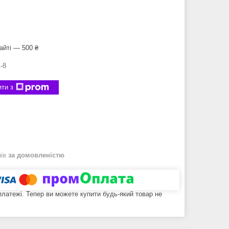
айті — 500 ₴
-8
ти з
нів
за домовленістю
 платежі. Тепер ви можете купити будь-який товар не