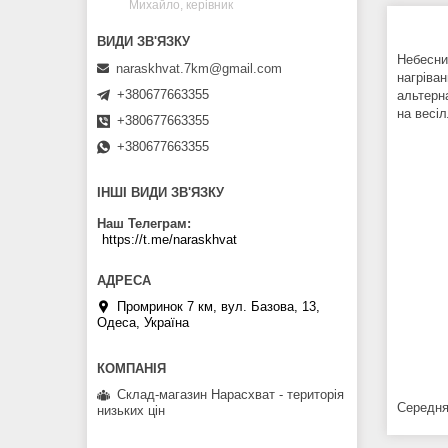
Михайло, керівник
Небесний
naraskhvat.7km@gmail.com
нагріва
+380677663355
альтерн
на весіл
+380677663355
+380677663355
ІНШІ ВИДИ ЗВ'ЯЗКУ
Наш Телеграм
https://t.me/naraskhvat
Промринок 7 км, вул. Базова, 13,
Одеса, Україна
Склад-магазин Нарасхват - територія
Середня
низьких цін