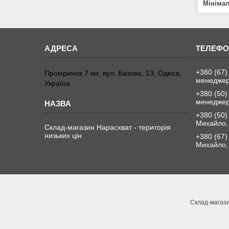
Мініма
+380 (67)
Промринок 7 км, вул. Базова, 13, Одеса,
менедже
Україна
+380 (50)
менедже
+380 (50)
Михайло, 
Склад-магазин Нарасхват - територія
низьких цін
+380 (67)
Михайло, 