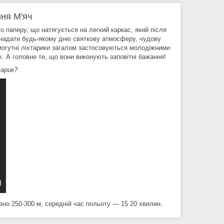
ня М'яч
о паперу, що натягується на легкий каркас, який після
іб надати будь-якому дню святкову атмосферу, чудову
 могутні ліхтарики загалом застосовуються молодіжними
х. А головне те, що вони виконують заповітні бажання!
арик?
зно 250-300 м, середній час польоту — 15 20 хвилин.