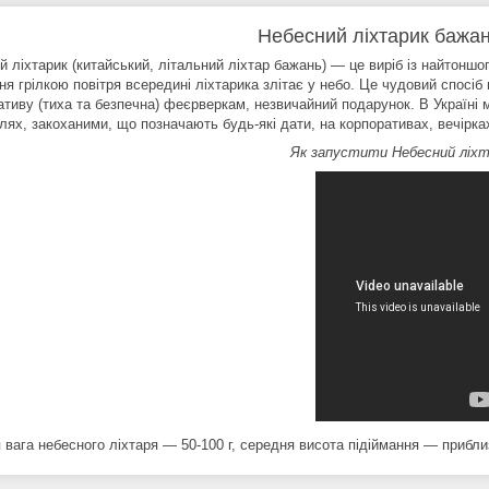
Небесний ліхтарик бажан
 ліхтарик (китайський, літальний ліхтар бажань) — це виріб із найтоншог
ння грілкою повітря всередині ліхтарика злітає у небо. Це чудовий спос
ативу (тиха та безпечна) феєрверкам, незвичайний подарунок. В Україні
лях, закоханими, що позначають будь-які дати, на корпоративах, вечірка
Як запустити Небесний ліхт
 вага небесного ліхтаря — 50-100 г, середня висота підіймання — прибли