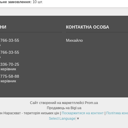
льне замовлення:
10 шт.
 766-33-55
Михайло
р
 766-33-55
р
 336-70-25
керівник
 775-58-88
керівник
Сайт створений на маркетплейсі
Prom.ua
Продавець на Bigl.ua
Склад-магазин Нарасхват - територія низьких цін |
Поскаржитися на контент
|
Політика кон
Select Language
▼