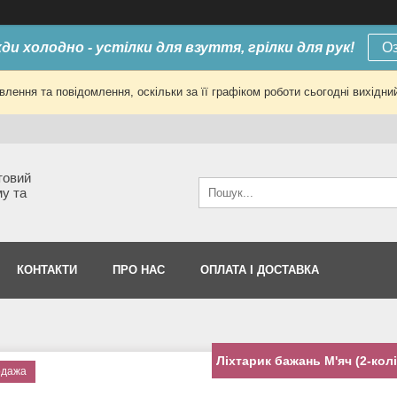
ди холодно - устілки для взуття, грілки для рук!
О
лення та повідомлення, оскільки за її графіком роботи сьогодні вихід
товий
му та
КОНТАКТИ
ПРО НАС
ОПЛАТА І ДОСТАВКА
Ліхтарик бажань М'яч (2-кол
одажа