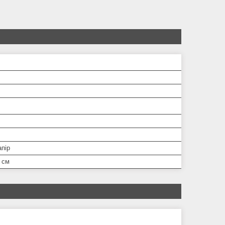
апір
 см