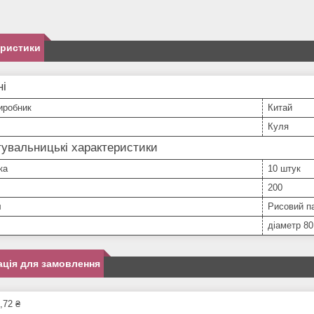
еристики
ні
иробник
Китай
Куля
увальницькі характеристики
ка
10 штук
200
л
Рисовий п
діаметр 80
ція для замовлення
,72 ₴