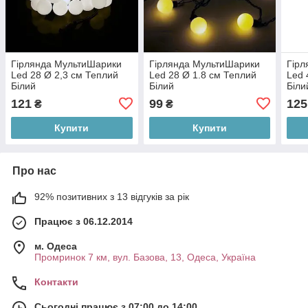
Гірлянда МультиШарики
Гірлянда МультиШарики
Гірл
Led 28 Ø 2,3 см Теплий
Led 28 Ø 1.8 см Теплий
Led 
Білий
Білий
Біли
121
99
125
₴
₴
Купити
Купити
Про нас
92% позитивних з 13 відгуків за рік
Працює з 06.12.2014
м. Одеса
Промринок 7 км, вул. Базова, 13, Одеса, Україна
Контакти
Сьогодні працює з 07:00 до 14:00