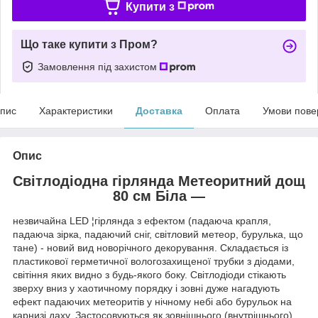
Купити з
Що таке купити з Пром?
Замовлення під захистом
пис
Характеристики
Доставка
Оплата
Умови пове
Опис
Світлодіодна гірлянда Метеоритний дощ
80 см Біла ―
незвичайна LED ¦гірлянда з ефектом (падаюча крапля,
падаюча зірка, падаючий сніг, світловий метеор, бурулька, що
тане) - новий вид новорічного декорування. Складається із
пластикової герметичної вологозахищеної трубки з діодами,
світіння яких видно з будь-якого боку. Світлодіоди стікають
зверху вниз у хаотичному порядку і зовні дуже нагадують
ефект падаючих метеоритів у нічному небі або бурульок на
карнизі даху. Застосовуються як зовнішнього (внутрішнього)