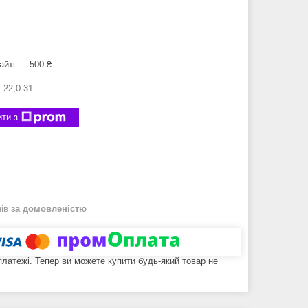
айті — 500 ₴
-22,0-31
ти з
нів
за домовленістю
 платежі. Тепер ви можете купити будь-який товар не