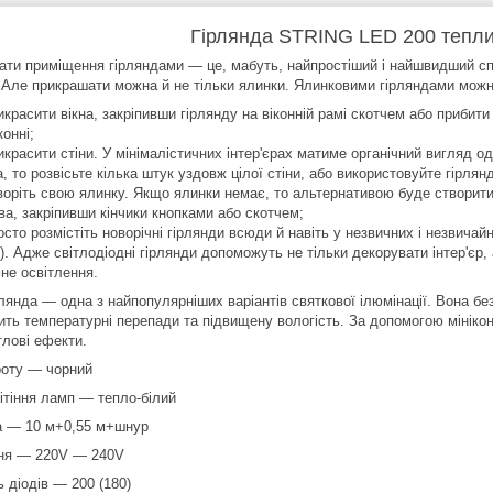
Гірлянда STRING LED 200 тепл
ати приміщення гірляндами — це, мабуть, найпростіший і найшвидший спос
. Але прикрашати можна й не тільки ялинки. Ялинковими гірляндами можн
икрасити вікна, закріпивши гірлянду на віконній рамі скотчем або прибити
конні;
икрасити стіни. У мінімалістичних інтер'єрах матиме органічний вигляд о
а, то розвісьте кілька штук уздовж цілої стіни, або використовуйте гірля
воріть свою ялинку. Якщо ялинки немає, то альтернативою буде створити ї
ва, закріпивши кінчики кнопками або скотчем;
осто розмістіть новорічні гірлянди всюди й навіть у незвичних і незвичай
і). Адже світлодіодні гірлянди допоможуть не тільки декорувати інтер'єр,
мне освітлення.
лянда — одна з найпопулярніших варіантів святкової ілюмінації. Вона б
ить температурні перепади та підвищену вологість. За допомогою мінік
ітлові ефекти.
роту — чорний
вітіння ламп — тепло-білий
 — 10 м+0,55 м+шнур
ня — 220V — 240V
ь діодів — 200 (180)