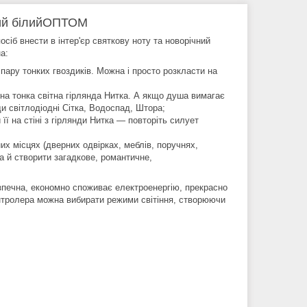
ий білийОПТОМ
іб внести в інтер'єр святкову ноту та новорічний
а:
 пару тонких гвоздиків. Можна і просто розкласти на
дна тонка світна гірлянда Нитка. А якщо душа вимагає
нди світлодіодні Сітка, Водоспад, Штора;
ї на стіні з гірлянди Нитка — повторіть силует
них місцях (дверних одвірках, меблів, поручнях,
 а й створити загадкове, романтичне,
езпечна, економно споживає електроенергію, прекрасно
онтролера можна вибирати режими світіння, створюючи