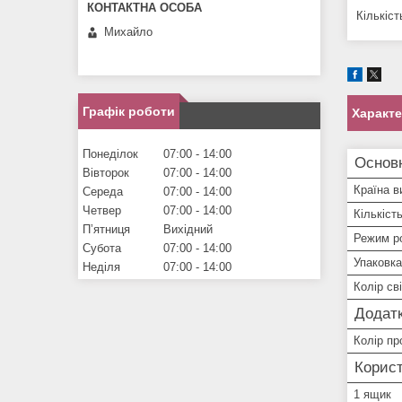
Кількіс
Михайло
Графік роботи
Характ
Понеділок
07:00
14:00
Основ
Вівторок
07:00
14:00
Країна в
Середа
07:00
14:00
Четвер
07:00
14:00
Кількіст
Пʼятниця
Вихідний
Режим р
Субота
07:00
14:00
Упаковка
Неділя
07:00
14:00
Колір сві
Додатк
Колір пр
Корист
1 ящик