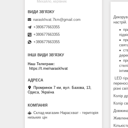
Михайло, керівник
Декорув
naraskhvat.7km@gmail.com
настрій
+380677663355
пр
+380677663355
підві
пр
+380677663355
свят
ст
ІНШІ ВИДИ ЗВ'ЯЗКУ
дере
пр
Наш Телеграм
стел
https://t.me/naraskhvat
інти
LED гір
перенос
Промринок 7 км, вул. Базова, 13,
різні св
Одеса, Україна
Колір д
Колір с
Довжина
Склад-магазин Нарасхват - територія
низьких цін
Живлен
Кількіст