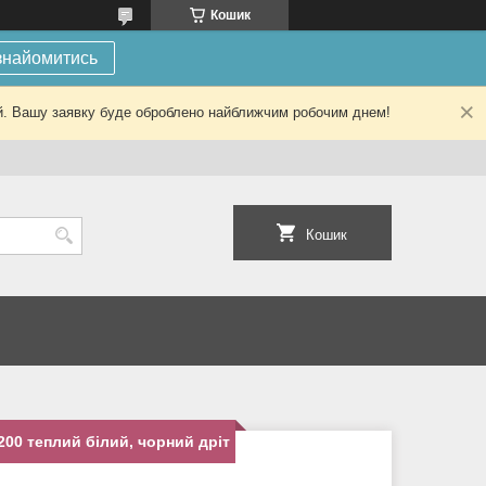
Кошик
знайомитись
ний. Вашу заявку буде оброблено найближчим робочим днем!
Кошик
200 теплий білий, чорний дріт