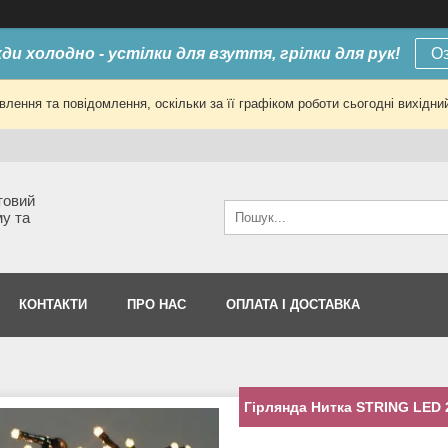
ди холодно - устілки для взуття, грілки для рук!
О
лення та повідомлення, оскільки за її графіком роботи сьогодні вихід
товий
му та
КОНТАКТИ
ПРО НАС
ОПЛАТА І ДОСТАВКА
Гірлянда Нитка STRING LED 