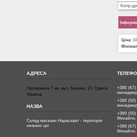
Колір др
Інформа
Ціна:
10
Мініма
+380 (67)
Промринок 7 км, вул. Базова, 13, Одеса,
менедже
Україна
+380 (50)
менедже
+380 (50)
Михайло, 
Склад-магазин Нарасхват - територія
низьких цін
+380 (67)
Михайло, 