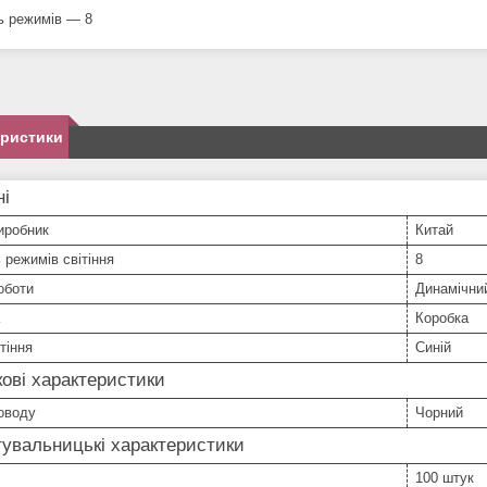
ть режимів — 8
еристики
ні
иробник
Китай
ь режимів світіння
8
оботи
Динамічни
Коробка
тіння
Синій
ові характеристики
оводу
Чорний
увальницькі характеристики
100 штук