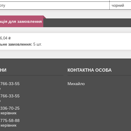
оту
чорний
ція для замовлення
6,04 ₴
льне замовлення:
5 шт.
 766-33-55
Михайло
р
 766-33-55
р
 336-70-25
керівник
 775-58-88
керівник